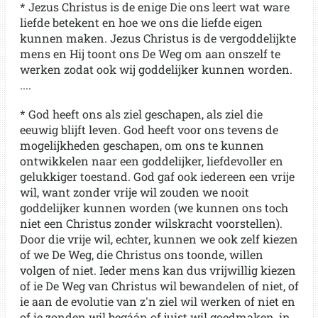
* Jezus Christus is de enige Die ons leert wat ware
liefde betekent en hoe we ons die liefde eigen
kunnen maken. Jezus Christus is de vergoddelijkte
mens en Hij toont ons De Weg om aan onszelf te
werken zodat ook wij goddelijker kunnen worden.
....
* God heeft ons als ziel geschapen, als ziel die
eeuwig blijft leven. God heeft voor ons tevens de
mogelijkheden geschapen, om ons te kunnen
ontwikkelen naar een goddelijker, liefdevoller en
gelukkiger toestand. God gaf ook iedereen een vrije
wil, want zonder vrije wil zouden we nooit
goddelijker kunnen worden (we kunnen ons toch
niet een Christus zonder wilskracht voorstellen).
Door die vrije wil, echter, kunnen we ook zelf kiezen
of we De Weg, die Christus ons toonde, willen
volgen of niet. Ieder mens kan dus vrijwillig kiezen
of ie De Weg van Christus wil bewandelen of niet, of
ie aan de evolutie van z'n ziel wil werken of niet en
of ie zonden wil begáán of juist wil goedmaken, in